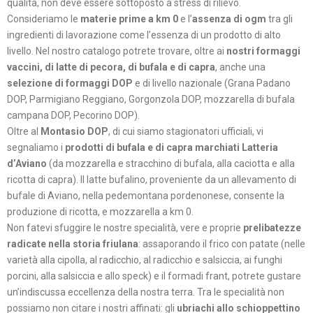
qualità, non deve essere sottoposto a stress di rilievo.
Consideriamo le
materie prime a km 0
e l’
assenza di ogm
tra gli
ingredienti di lavorazione come l’essenza di un prodotto di alto
livello. Nel nostro catalogo potrete trovare, oltre ai
nostri formaggi
vaccini, di latte di pecora, di bufala e di capra
, anche una
selezione di formaggi DOP
e di livello nazionale (Grana Padano
DOP, Parmigiano Reggiano, Gorgonzola DOP, mozzarella di bufala
campana DOP, Pecorino DOP).
Oltre al
Montasio DOP
, di cui siamo stagionatori ufficiali, vi
segnaliamo i
prodotti di bufala e di capra marchiati Latteria
d’Aviano
(da mozzarella e stracchino di bufala, alla caciotta e alla
ricotta di capra). Il latte bufalino, proveniente da un allevamento di
bufale di Aviano, nella pedemontana pordenonese, consente la
produzione di ricotta, e mozzarella a km 0.
Non fatevi sfuggire le nostre specialità, vere e proprie
prelibatezze
radicate nella storia friulana
: assaporando il frico con patate (nelle
varietà alla cipolla, al radicchio, al radicchio e salsiccia, ai funghi
porcini, alla salsiccia e allo speck) e il formadi frant, potrete gustare
un’indiscussa eccellenza della nostra terra. Tra le specialità non
possiamo non citare i nostri affinati: gli
ubriachi allo schioppettino