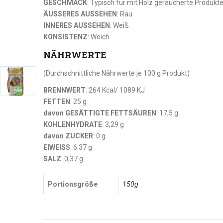
GESCHMACK
: Typisch für mit Holz geräucherte Produkt
ÄUSSERES AUSSEHEN
: Rau
INNERES AUSSEHEN
: Weiß
KONSISTENZ
: Weich
NÄHRWERTE
(Durchschnittliche Nährwerte je 100 g Produkt)
BRENNWERT
: 264 Kcal/ 1089 KJ
FETTEN
: 25 g
davon GESÄTTIGTE FETTSÄUREN
: 17,5 g
KOHLENHYDRATE
: 3,29 g
davon ZUCKER
: 0 g
EIWEISS
: 6.37 g
SALZ
: 0,37 g
Portionsgröße
150g