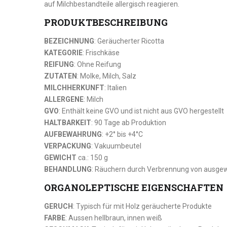
auf Milchbestandteile allergisch reagieren.
PRODUKTBESCHREIBUNG
BEZEICHNUNG
: Geräucherter Ricotta
KATEGORIE
: Frischkäse
REIFUNG
: Ohne Reifung
ZUTATEN
: Molke, Milch, Salz
MILCHHERKUNFT
: Italien
ALLERGENE
: Milch
GVO
: Enthält keine GVO und ist nicht aus GVO hergestellt
HALTBARKEIT
: 90 Tage ab Produktion
AUFBEWAHRUNG
: +2° bis +4°C
VERPACKUNG
: Vakuumbeutel
GEWICHT
ca.: 150 g
BEHANDLUNG
: Räuchern durch Verbrennung von ausge
ORGANOLEPTISCHE EIGENSCHAFTEN
GERUCH
: Typisch für mit Holz geräucherte Produkte
FARBE
: Aussen hellbraun, innen weiß