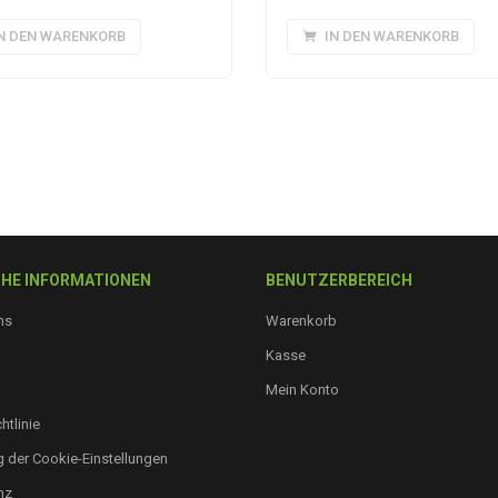
N DEN WARENKORB
IN DEN WARENKORB
HE INFORMATIONEN
BENUTZERBEREICH
ns
Warenkorb
Kasse
Mein Konto
htlinie
 der Cookie-Einstellungen
nz