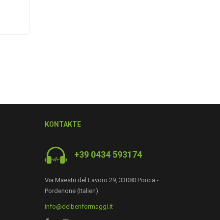
KONTAKTE
+39 0434 593174
Via Maestri del Lavoro 29, 33080 Porcia -
Pordenone (Italien)
0
info@delbenformaggi.it