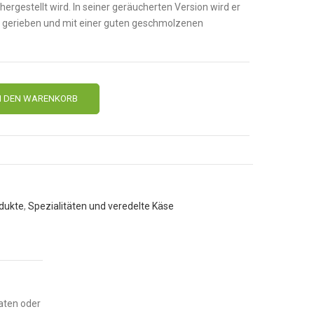
 hergestellt wird. In seiner geräucherten Version wird er
li gerieben und mit einer guten geschmolzenen
N DEN WARENKORB
odukte
,
Spezialitäten und veredelte Käse
aten oder