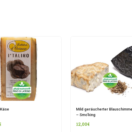
o Käse
Mild geräucherter Blauschimm
– Smo’king
€
12,00
€