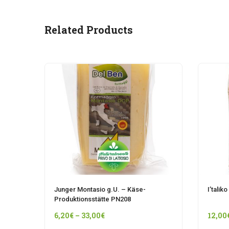
Related Products
Junger Montasio g.U. – Käse-
I’talik
Produktionsstätte PN208
6,20
€
–
33,00
€
12,00