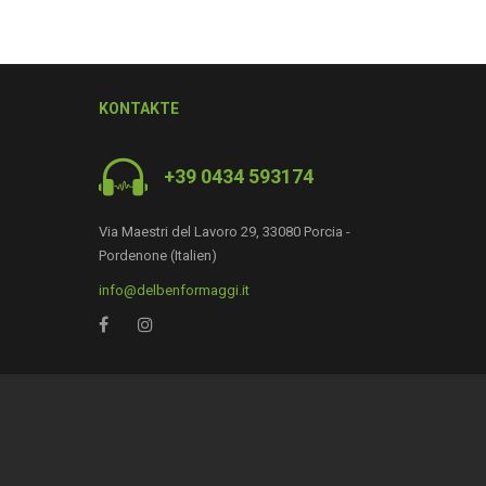
KONTAKTE
+39 0434 593174
Via Maestri del Lavoro 29, 33080 Porcia -
Pordenone (Italien)
info@delbenformaggi.it
0