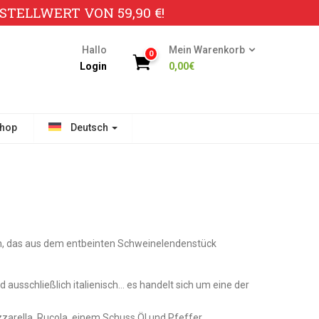
TELLWERT VON 59,90 €!
Hallo
Mein Warenkorb
0
Login
0,00
€
hop
Deutsch
sch, das aus dem entbeinten Schweinelendenstück
 ausschließlich italienisch… es handelt sich um eine der
arella, Rucola, einem Schuss Öl und Pfeffer.