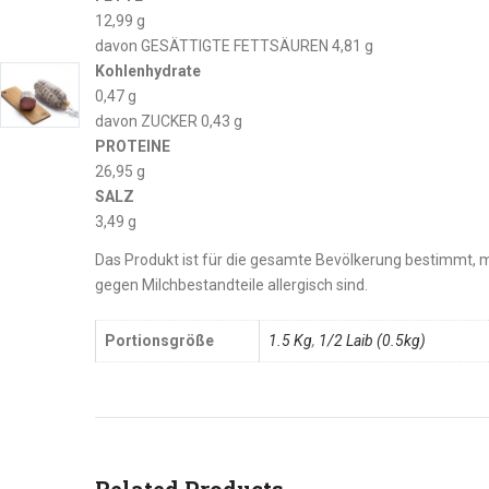
12,99 g
davon GESÄTTIGTE FETTSÄUREN 4,81 g
Kohlenhydrate
0,47 g
davon ZUCKER 0,43 g
PROTEINE
26,95 g
SALZ
3,49 g
Das Produkt ist für die gesamte Bevölkerung bestimmt, 
gegen Milchbestandteile allergisch sind.
Portionsgröße
1.5 Kg
,
1/2 Laib (0.5kg)
Related Products