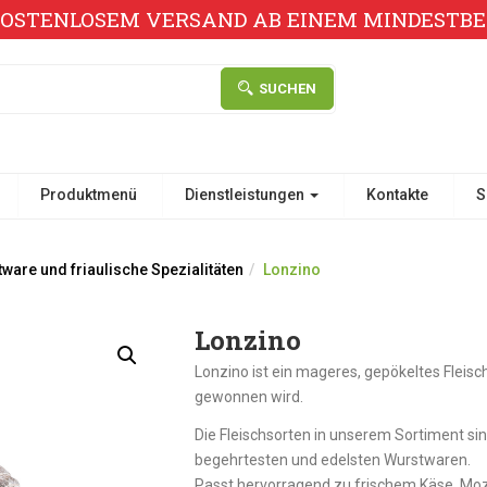
KOSTENLOSEM VERSAND AB EINEM MINDESTBES
SUCHEN
Produktmenü
Dienstleistungen
Kontakte
S
ware und friaulische Spezialitäten
Lonzino
Lonzino
Lonzino ist ein mageres, gepökeltes Flei
gewonnen wird.
Die Fleischsorten in unserem Sortiment sind
begehrtesten und edelsten Wurstwaren.
Passt hervorragend zu frischem Käse, Mozz