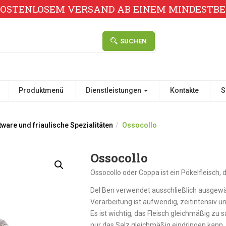
KOSTENLOSEM VERSAND AB EINEM MINDESTBES
SUCHEN
Produktmenü
Dienstleistungen
Kontakte
S
ware und friaulische Spezialitäten
Ossocollo
Ossocollo
Ossocollo oder Coppa ist ein Pökelfleisch
Del Ben verwendet ausschließlich ausgewäh
Verarbeitung ist aufwendig, zeitintensiv u
Es ist wichtig, das Fleisch gleichmäßig zu 
nur das Salz gleichmäßig eindringen kann,