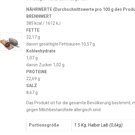
NÄHRWERTE (Durchschnittswerte pro 100 g des Produ
BRENNWERT
385 kcal / 1612 kJ
FETTE
32,17 g
davon gesättigte Fettsäuren 10,57 g
Kohlenhydrate
1,07 g
davon Zucker 1,02 g
PROTEINE
22,69 g
SALZ
8,67 g
Das Produkt ist für die gesamte Bevölkerung bestimmt, 
gegen Milchbestandteile allergisch sind.
Portionsgröße
1.5 Kg
,
Halber Laib (0,6kg)