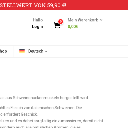
TELLWERT VON 59,90 €!
Hallo
Mein Warenkorb
0
Login
0,00
€
hop
Deutsch
, das aus Schweinenackenmuskeln hergestellt wird.
ltes Fleisch von italienischen Schweinen. Die
nd erfordert Geschick.
salzen und es dabei sorgfältig einzumassieren, damit nicht
 sondern auch alle natürlichen Aromen, die es