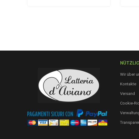
NÜTZLIC
Wir über u
Kontakte
Versand
Cookie-Ric
Verwaltung
Transpare