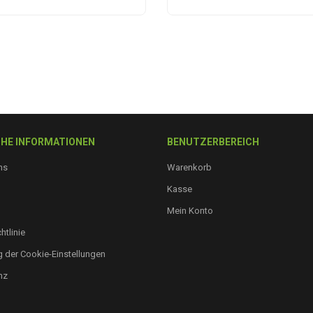
HE INFORMATIONEN
BENUTZERBEREICH
ns
Warenkorb
Kasse
Mein Konto
htlinie
 der Cookie-Einstellungen
nz