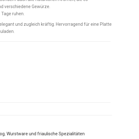
und verschiedene Gewürze.
e Tage ruhen.
elegant und zugleich kräftig. Hervorragend für eine Platte
ouladen.
log
,
Wurstware und friaulische Spezialitäten