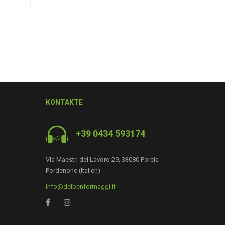
KONTAKTE
+39 0434 593174
Via Maestri del Lavoro 29, 33080 Porcia -
Pordenone (Italien)
0
info@delbenformaggi.it