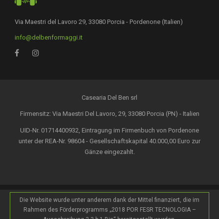
Via Maestri del Lavoro 29, 33080 Porcia - Pordenone (Italien)
info@delbenformaggi.it
Casearia Del Ben srl
Firmensitz: Via Maestri Del Lavoro, 29, 33080 Porcia (PN) - Italien
UID-Nr. 01714400932, Eintragung im Firmenbuch von Pordenone
unter der REA-Nr. 98604 - Gesellschaftskapital 40.000,00 Euro zur
Gänze eingezahlt.
Die Website wurde unter anderem dank der Mittel finanziert, die im
Rahmen des Förderprogramms „2018 POR FESR TECNOLOGIA –