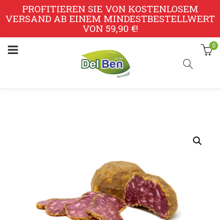
PROFITIEREN SIE VON KOSTENLOSEM
VERSAND AB EINEM MINDESTBESTELLWERT
VON 59,90 €!
0