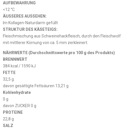
AUFBEWAHRUNG
<12 °C
ÄUSSERES AUSSEHEN:
Im Kollagen-Naturdarm gefüllt
STRUKTUR DES KÄSETEIGS:
Fleischmischung aus Schweinehackfleisch, durch den Fleischwolf
mit mittlerer Körnung von ca. 5 mm zerkleinert.
NÄHRWERTE (Durchschnittswerte pro 100 g des Produkts)
BRENNWERT
384 kcal / 1590 kJ
FETTE
32,5 g
davon gesättigte Fettsäuren 13,21 g
Kohlenhydrate
0 g
davon ZUCKER 0 g
PROTEINE
22,8 g
SALZ