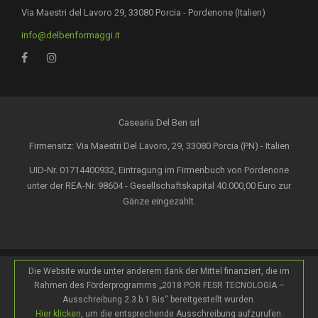
Via Maestri del Lavoro 29, 33080 Porcia - Pordenone (Italien)
info@delbenformaggi.it
Casearia Del Ben srl
Firmensitz: Via Maestri Del Lavoro, 29, 33080 Porcia (PN) - Italien
UID-Nr. 01714400932, Eintragung im Firmenbuch von Pordenone
unter der REA-Nr. 98604 - Gesellschaftskapital 40.000,00 Euro zur
Gänze eingezahlt.
Die Website wurde unter anderem dank der Mittel finanziert, die im
Rahmen des Förderprogramms „2018 POR FESR TECNOLOGIA –
Ausschreibung 2.3.b.1 Bis“ bereitgestellt wurden.
Hier klicken
, um die entsprechende Ausschreibung aufzurufen.