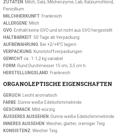
ZUTATEN
: Milch, Salz, Milchenzyme, Lab, Kalziumchlorid,
Penicillium
MILCHHERKUNFT
: Frankreich
ALLERGENE
: Milch
GVO
: Enthält keine GVO und ist nicht aus GVO hergestellt
HALTBARKEIT
: 50 Tage ab Verpackung
AUFBEWAHRUNG
: Bei +2/+4°C lagern
VERPACKUNG
: Kunststoffverpackungen
GEWICHT
ca.: 1-1,2 kg variabel
FORM
: Rund Durchmesser 15 cm, 3,5 cm h
HERSTELLUNGSLAND
: Frankreich
ORGANOLEPTISCHE EIGENSCHAFTEN
GERUCH
: Leicht aromatisch
FARBE
: Dünne weiße Edelschimmelrinde
GESCHMACK
: Mild-würzig
ÄUSSERES AUSSEHEN
: Dünne weiße Edelschimmelrinde
INNERES AUSSEHEN
: Weicher, glatter, cremiger Teig
KONSISTENZ
: Weicher Teig