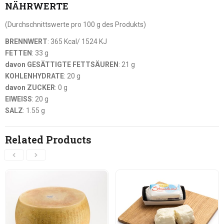
NÄHRWERTE
(Durchschnittswerte pro 100 g des Produkts)
BRENNWERT
: 365 Kcal/ 1524 KJ
FETTEN
: 33 g
davon GESÄTTIGTE FETTSÄUREN
: 21 g
KOHLENHYDRATE
: 20 g
davon ZUCKER
: 0 g
EIWEISS
: 20 g
SALZ
: 1.55 g
Related Products