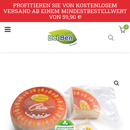
PROFITIEREN SIE VON KOSTENLOSEM
VERSAND AB EINEM MINDESTBESTELLWERT
VON 59,90 €!
0