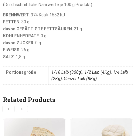
(Durchschnittliche Nährwerte je 100 g Produkt)
BRENNWERT
: 374 Kcal/ 1552 KJ
FETTEN
: 30 g
davon GESÄTTIGTE FETTSÄUREN
: 21 g
KOHLENHYDRATE
: 0 g
davon ZUCKER
: 0 g
EIWEISS
: 26 g
SALZ
: 1,8 g
Portionsgröße
1/16 Laib (300g)
,
1/2 Laib (4Kg)
,
1/4 Laib
(2Kg)
,
Ganzer Laib (8Kg)
Related Products