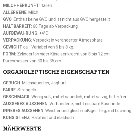
MILCHHERKUNFT
: Italien
ALLERGENE
: Milch
GVO
: Enthält keine GVO und ist nicht aus GVO hergestellt
HALTBARKEIT
: 60 Tage ab Verpackung
AUFBEWAHRUNG
: +4°C
VERPACKUNG
: Verpackt in veränderter Atmosphäre
GEWICHT
ca. : Variabel von 6 bis 8 kg.
FORM:
Zylinderförmiger Käse senkrecht von 8 bis 12 cm,
Durchmesser von 30 bis 35 cm
ORGANOLEPTISCHE EIGENSCHAFTEN
GERUCH
: Milchsäuerlich, Joghurt
FARBE
: Strohgelb
GESCHMACK
: Wenig süß, mittel säuerlich, mittel salzig, bitterfrei
ÄUSSERES AUSSEHEN
: Vorhandene, nicht essbare Käserinde
INNERES AUSSEHEN
: Weicher und gleichmäßiger Teig, mit Lochung
KONSISTENZ
: Halbfest und elastisch
NÄHRWERTE