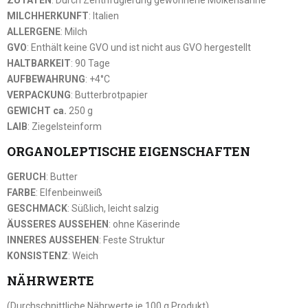
MILCHHERKUNFT
: Italien
ALLERGENE
: Milch
GVO
: Enthält keine GVO und ist nicht aus GVO hergestellt
HALTBARKEIT
: 90 Tage
AUFBEWAHRUNG
: +4°C
VERPACKUNG
: Butterbrotpapier
GEWICHT ca.
250 g
LAIB
: Ziegelsteinform
ORGANOLEPTISCHE EIGENSCHAFTEN
GERUCH
: Butter
FARBE
: Elfenbeinweiß
GESCHMACK
: Süßlich, leicht salzig
ÄUSSERES AUSSEHEN
: ohne Käserinde
INNERES AUSSEHEN
: Feste Struktur
KONSISTENZ
: Weich
NÄHRWERTE
(Durchschnittliche Nährwerte je 100 g Produkt)