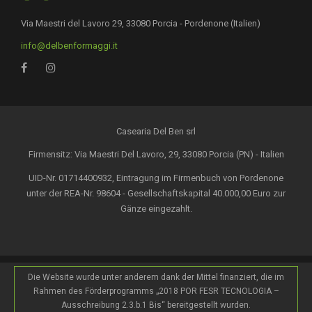
Via Maestri del Lavoro 29, 33080 Porcia - Pordenone (Italien)
info@delbenformaggi.it
Casearia Del Ben srl
Firmensitz: Via Maestri Del Lavoro, 29, 33080 Porcia (PN) - Italien
UID-Nr. 01714400932, Eintragung im Firmenbuch von Pordenone
unter der REA-Nr. 98604 - Gesellschaftskapital 40.000,00 Euro zur
Gänze eingezahlt.
Die Website wurde unter anderem dank der Mittel finanziert, die im
Rahmen des Förderprogramms „2018 POR FESR TECNOLOGIA –
Ausschreibung 2.3.b.1 Bis“ bereitgestellt wurden.