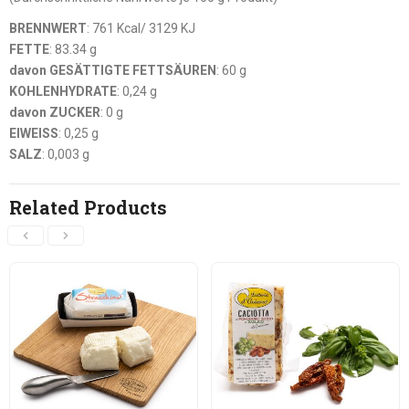
BRENNWERT
: 761 Kcal/ 3129 KJ
FETTE
: 83.34 g
davon GESÄTTIGTE FETTSÄUREN
: 60 g
KOHLENHYDRATE
: 0,24 g
davon ZUCKER
: 0 g
EIWEISS
: 0,25 g
SALZ
: 0,003 g
Related Products