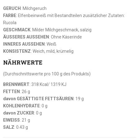
GERUCH
: Milchgeruch
FARBE
: Elfenbeinweiß mit Bestandteilen zusätzlicher Zutaten:
Rucola
GESCHMACK
: Milder Milchgeschmack, salzig
ÄUSSERES AUSSEHEN
: Ohne Käserinde
INNERES AUSSEHEN
: Weiß
KONSISTENZ
: Weich, mild, krümelig
NÄHRWERTE
(Durchschnittswerte pro 100 g des Produkts)
BRENNWERT
: 318 Kcal/ 1319 KJ
FETTEN
: 26 g
davon GESÄTTIGTE FETTSÄUREN
: 19 g
KOHLENHYDRATE
: 0 g
davon ZUCKER
: 0 g
EIWEISS
: 21 g
SALZ
: 0.43 g