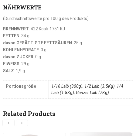
NÄHRWERTE
(Durchschnittswerte pro 100 g des Produkts)
BRENNWERT
: 422 Kcal/ 1751 KJ
FETTEN
: 34 g
davon GESÄTTIGTE FETTSÄUREN
: 25 g
KOHLENHYDRATE
: 0 g
davon ZUCKER
: 0 g
EIWEISS
: 29 g
SALZ
: 1,9 g
Portionsgröße
1/16 Laib (300g)
,
1/2 Laib (3.5Kg)
,
1/4
Laib (1.8Kg)
,
Ganzer Laib (7Kg)
Related Products