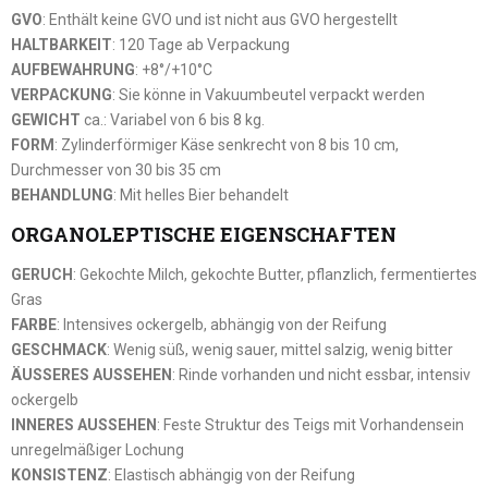
GVO
: Enthält keine GVO und ist nicht aus GVO hergestellt
HALTBARKEIT
: 120 Tage ab Verpackung
AUFBEWAHRUNG
: +8°/+10°C
VERPACKUNG
: Sie könne in Vakuumbeutel verpackt werden
GEWICHT
ca.: Variabel von 6 bis 8 kg.
FORM
: Zylinderförmiger Käse senkrecht von 8 bis 10 cm,
Durchmesser von 30 bis 35 cm
BEHANDLUNG
: Mit helles Bier behandelt
ORGANOLEPTISCHE EIGENSCHAFTEN
GERUCH
: Gekochte Milch, gekochte Butter, pflanzlich, fermentiertes
Gras
FARBE
: Intensives ockergelb, abhängig von der Reifung
GESCHMACK
: Wenig süß, wenig sauer, mittel salzig, wenig bitter
ÄUSSERES AUSSEHEN
: Rinde vorhanden und nicht essbar, intensiv
ockergelb
INNERES AUSSEHEN
: Feste Struktur des Teigs mit Vorhandensein
unregelmäßiger Lochung
KONSISTENZ
: Elastisch abhängig von der Reifung