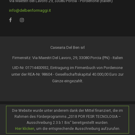
Via Maestri del Lavoro 29, 33080 Porcia - Pordenone (Italien)
info@delbenformaggi.it
Casearia Del Ben srl
Firmensitz: Via Maestri Del Lavoro, 29, 33080 Porcia (PN) - Italien
UID-Nr. 01714400932, Eintragung im Firmenbuch von Pordenone
unter der REA-Nr. 98604 - Gesellschaftskapital 40.000,00 Euro zur
Gänze eingezahlt.
Die Website wurde unter anderem dank der Mittel finanziert, die im
Rahmen des Förderprogramms „2018 POR FESR TECNOLOGIA –
Ausschreibung 2.3.b.1 Bis“ bereitgestellt wurden.
Hier klicken
, um die entsprechende Ausschreibung aufzurufen.