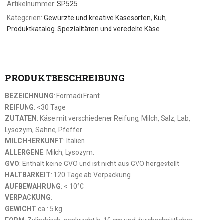
Artikelnummer:
SP525
Kategorien:
Gewürzte und kreative Käsesorten
,
Kuh
,
Produktkatalog
,
Spezialitäten und veredelte Käse
PRODUKTBESCHREIBUNG
BEZEICHNUNG
: Formadi Frant
REIFUNG
: <30 Tage
ZUTATEN
: Käse mit verschiedener Reifung, Milch, Salz, Lab,
Lysozym, Sahne, Pfeffer
MILCHHERKUNFT
: Italien
ALLERGENE
: Milch, Lysozym.
GVO
: Enthält keine GVO und ist nicht aus GVO hergestellt
HALTBARKEIT
: 120 Tage ab Verpackung
AUFBEWAHRUNG
: < 10°C
VERPACKUNG
:
GEWICHT
ca.: 5 kg
FORM
: Zylindrisch, senkrecht h. 10 cm und durchschnittlicher