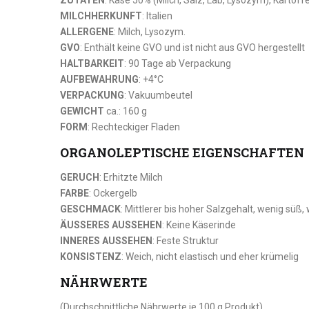
ZUTATEN
: Käse 50% (Milch, Salz, Lab, Lysozym), Kartoff
MILCHHERKUNFT
: Italien
ALLERGENE
: Milch, Lysozym.
GVO
: Enthält keine GVO und ist nicht aus GVO hergestellt
HALTBARKEIT
: 90 Tage ab Verpackung
AUFBEWAHRUNG
: +4°C
VERPACKUNG
: Vakuumbeutel
GEWICHT
ca.: 160 g
FORM
: Rechteckiger Fladen
ORGANOLEPTISCHE EIGENSCHAFTEN
GERUCH
: Erhitzte Milch
FARBE
: Ockergelb
GESCHMACK
: Mittlerer bis hoher Salzgehalt, wenig süß, 
ÄUSSERES AUSSEHEN
: Keine Käserinde
INNERES AUSSEHEN
: Feste Struktur
KONSISTENZ
: Weich, nicht elastisch und eher krümelig
NÄHRWERTE
(Durchschnittliche Nährwerte je 100 g Produkt)