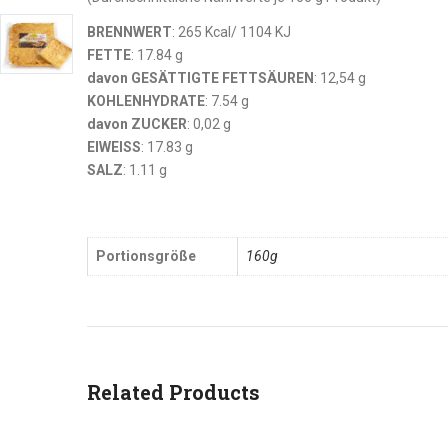
BRENNWERT
: 265 Kcal/ 1104 KJ
FETTE
: 17.84 g
davon GESÄTTIGTE FETTSÄUREN
: 12,54 g
KOHLENHYDRATE
: 7.54 g
davon ZUCKER
: 0,02 g
EIWEISS
: 17.83 g
SALZ
: 1.11 g
Portionsgröße
160g
Related Products