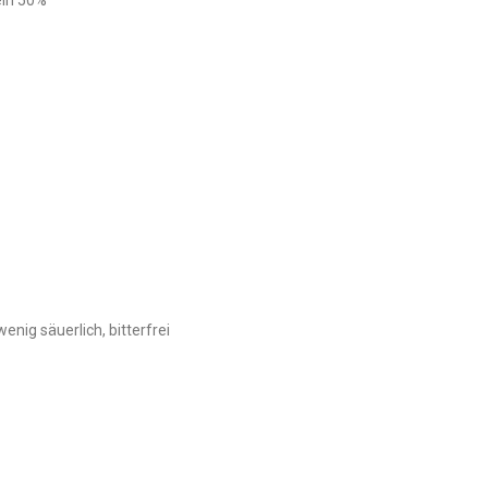
eln 50%
wenig säuerlich, bitterfrei