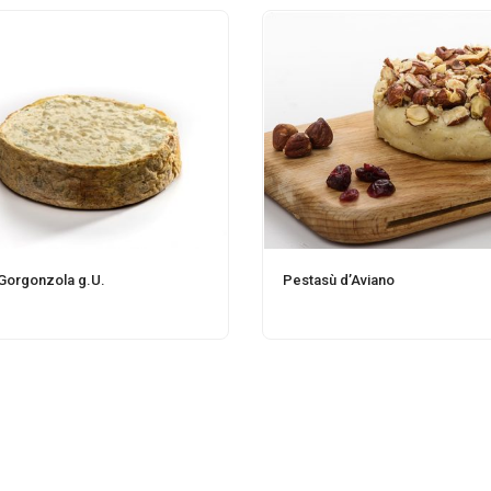
Gorgonzola g.U.
Pestasù d’Aviano