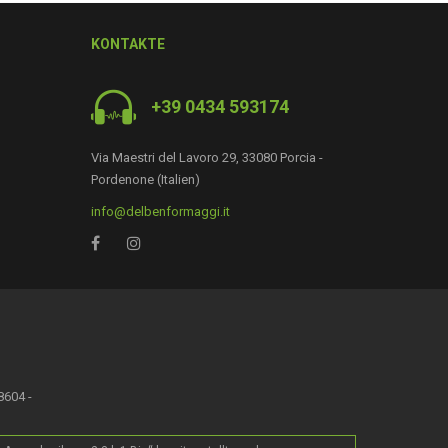
KONTAKTE
+39 0434 593174
Via Maestri del Lavoro 29, 33080 Porcia -
Pordenone (Italien)
0
info@delbenformaggi.it
8604 -