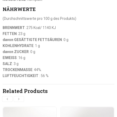
NÄHRWERTE
(Durchschnittswerte pro 100 g des Produkts)
BRENNWERT
: 275 Kcal/ 1140 KJ
FETTEN
: 23 g
davon GESÄTTIGTE FETTSÄUREN
: 0 g
KOHLENHYDRATE
: 1 g
davon ZUCKER
: 0 g
EIWEISS
: 16 g
SALZ
: 3 g
TROCKENMASSE
: 44%.
LUFTFEUCHTIGKEIT
: 56 %
Related Products