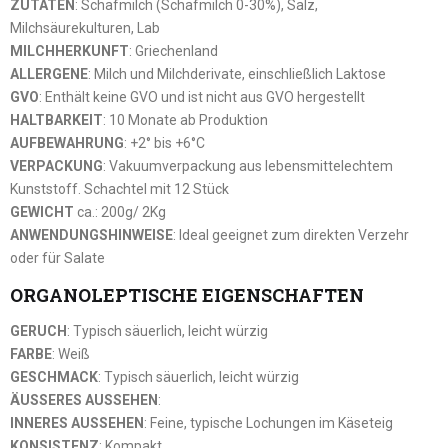
ZUTATEN
: Schafmilch (Schafmilch 0-30%), Salz,
Milchsäurekulturen, Lab
MILCHHERKUNFT
: Griechenland
ALLERGENE
: Milch und Milchderivate, einschließlich Laktose
GVO
: Enthält keine GVO und ist nicht aus GVO hergestellt
HALTBARKEIT
: 10 Monate ab Produktion
AUFBEWAHRUNG
: +2° bis +6°C
VERPACKUNG
: Vakuumverpackung aus lebensmittelechtem
Kunststoff. Schachtel mit 12 Stück
GEWICHT
ca.: 200g/ 2Kg
ANWENDUNGSHINWEISE
: Ideal geeignet zum direkten Verzehr
oder für Salate
ORGANOLEPTISCHE EIGENSCHAFTEN
GERUCH
: Typisch säuerlich, leicht würzig
FARBE
: Weiß
GESCHMACK
: Typisch säuerlich, leicht würzig
ÄUSSERES AUSSEHEN
:
INNERES AUSSEHEN
: Feine, typische Lochungen im Käseteig
KONSISTENZ
: Kompakt