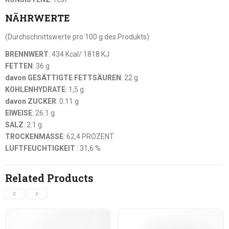
NÄHRWERTE
(Durchschnittswerte pro 100 g des Produkts)
BRENNWERT
: 434 Kcal/ 1818 KJ
FETTEN
: 36 g
davon GESÄTTIGTE FETTSÄUREN
: 22 g
KOHLENHYDRATE
: 1,5 g
davon ZUCKER
: 0.11 g
EIWEISE
: 26.1 g
SALZ
: 2.1 g
TROCKENMASSE
: 62,4 PROZENT
LUFTFEUCHTIGKEIT
: 31,6 %
Related Products