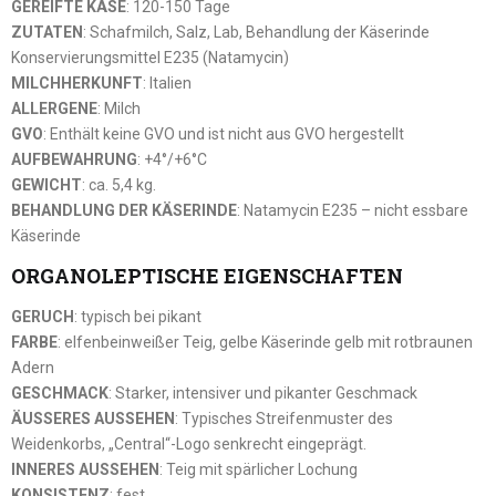
GEREIFTE KÄSE
: 120-150 Tage
ZUTATEN
: Schafmilch, Salz, Lab, Behandlung der Käserinde
Konservierungsmittel E235 (Natamycin)
MILCHHERKUNFT
: Italien
ALLERGENE
: Milch
GVO
: Enthält keine GVO und ist nicht aus GVO hergestellt
AUFBEWAHRUNG
: +4°/+6°C
GEWICHT
: ca. 5,4 kg.
BEHANDLUNG DER KÄSERINDE
: Natamycin E235 – nicht essbare
Käserinde
ORGANOLEPTISCHE EIGENSCHAFTEN
GERUCH
: typisch bei pikant
FARBE
: elfenbeinweißer Teig, gelbe Käserinde gelb mit rotbraunen
Adern
GESCHMACK
: Starker, intensiver und pikanter Geschmack
ÄUSSERES AUSSEHEN
: Typisches Streifenmuster des
Weidenkorbs, „Central“-Logo senkrecht eingeprägt.
INNERES AUSSEHEN
: Teig mit spärlicher Lochung
KONSISTENZ
: fest