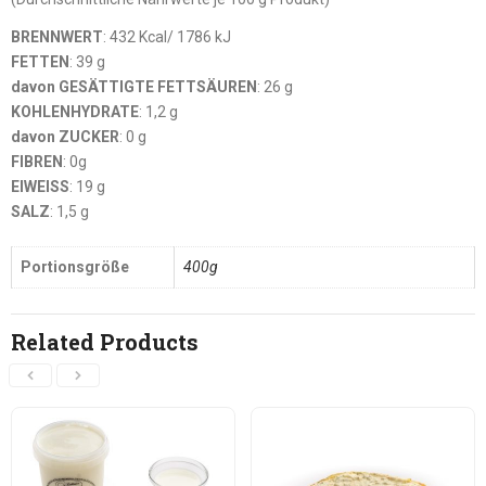
BRENNWERT
: 432 Kcal/ 1786 kJ
FETTEN
: 39 g
davon GESÄTTIGTE FETTSÄUREN
: 26 g
KOHLENHYDRATE
: 1,2 g
davon ZUCKER
: 0 g
FIBREN
: 0g
EIWEISS
: 19 g
SALZ
: 1,5 g
Portionsgröße
400g
Related Products