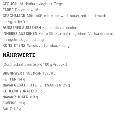
GERUCH
: Milchsäure, Joghurt, Ziege
FARBE
: Porzellanweiß
GESCHMACK
: Mittelsüß, mittel-schwach sauer, mittel-schwach
salzig, bitterfrei
ÄUSSERES AUSSEHEN
: Käserinde vorhanden
INNERES AUSSEHEN
: Feste Struktur mit möglichem Vorhandensein
unregelmäßiger Lochung
KONSISTENZ
: Weich, verformbar, klebrig
NÄHRWERTE
(Durchschnittswerte pro 100 g Produkt)
BRENNWERT
: 385 Kcal/ 1595 KJ
FETTEN
: 34 g
davon GESÄTTIGTE FETTSÄUREN
: 25 g
KOHLENHYDRATE
: 0,8 g
davon ZUCKER
: 0.8 g
EIWEISS
: 19 g
SALZ
: 1,3 g