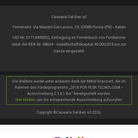
Casearia Del Ben srl
Firmensitz: Via Maestri Del Lavoro, 29, 33080 Porcia (PN) - Italien
UID-Nr. 01714400932, Eintragung im Firmenbuch von Pordenone
unter der REA-Nr. 98604 - Gesellschaftskapital 40.000,00 Euro zur
Gänze eingezahlt.
Die Website wurde unter anderem dank der Mittel finanziert, die im
Rahmen des Förderprogramms „2018 POR FESR TECNOLOGIA –
Ausschreibung 2.3.b.1 Bis“ bereitgestellt wurden.
Hier klicken
, um die entsprechende Ausschreibung aufzurufen.
Copyright ©Casearia Del Ben srl 2026.