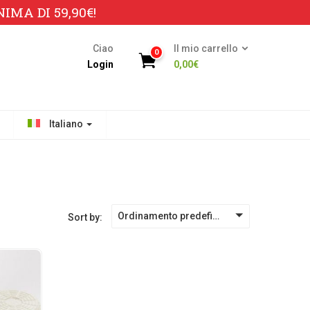
MA DI 59,90€!
Ciao
Il mio carrello
0
Login
0,00
€
Italiano
Ordinamento predefinito
Sort by: