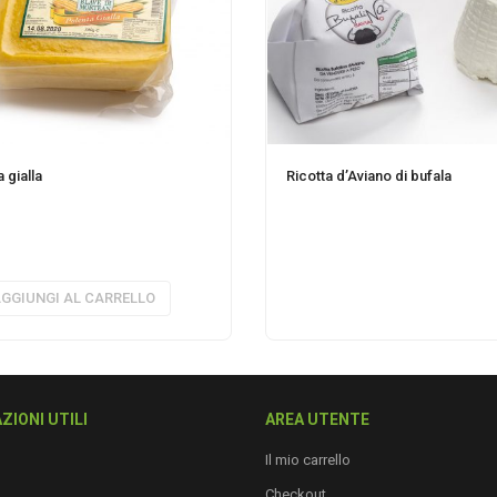
 gialla
Ricotta d’Aviano di bufala
GGIUNGI AL CARRELLO
ZIONI UTILI
AREA UTENTE
Il mio carrello
Checkout