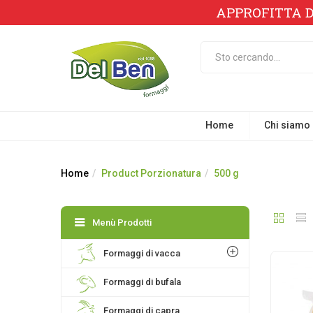
APPROFITTA D
Home
Chi siamo
Home
Product Porzionatura
500 g
Menù Prodotti
Formaggi di vacca
Formaggi di bufala
Formaggi di capra