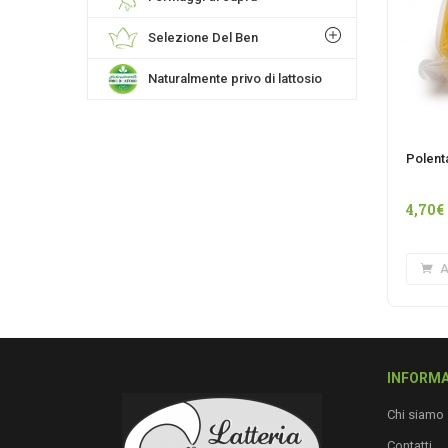
Selezione Del Ben
Naturalmente privo di lattosio
Polenta
4,70
€
A
INFORMA
Chi siamo
Contatti