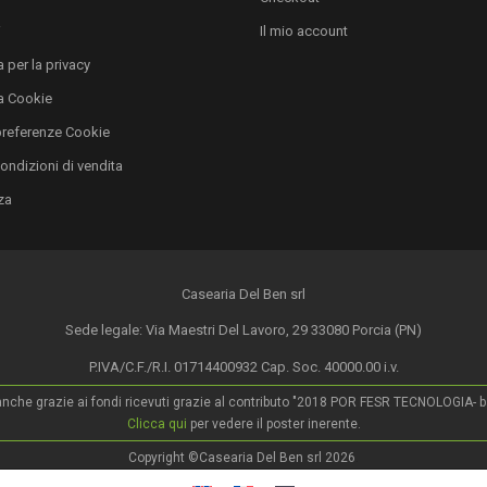
i
Il mio account
 per la privacy
a Cookie
preferenze Cookie
condizioni di vendita
za
Casearia Del Ben srl
Sede legale: Via Maestri Del Lavoro, 29 33080 Porcia (PN)
P.IVA/C.F./R.I. 01714400932 Cap. Soc. 40000.00 i.v.
o anche grazie ai fondi ricevuti grazie al contributo "2018 POR FESR TECNOLOGIA- ban
Clicca qui
per vedere il poster inerente.
Copyright ©Casearia Del Ben srl 2026
.