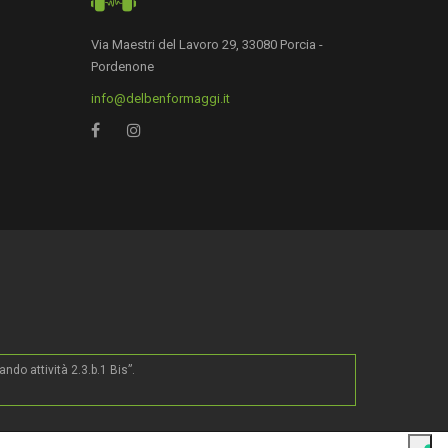
Via Maestri del Lavoro 29, 33080 Porcia -
Pordenone
info@delbenformaggi.it
0
do attività 2.3.b.1 Bis”.