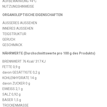
AUFBEWAHRUNG +4°C
NUTZUNGSHINWEISE
ORGANOLEPTISCHE EIGENSCHAFTEN
ÄUSSERES AUSSEHEN
INNERES AUSSEHEN
TEIGSTRUKTUR
GERUCH:
GESCHMACK
NÄHRWERTE (Durchschnittswerte pro 100 g des Produkts)
BRENNWERT 76 Kcal/ 317 KJ
FETTE 0,9 g
davon GESÄTTIGTE 0,2 g
KOHLENHYDRATE 14 g
davon ZUCKER 0 g
EIWEISS 2,1 g
SALZ 0,92 g
BASER 1,5 g
TROCKENMASSE