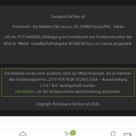
Casearia Del Ben srl
Firmensitz: Via Maestri Del Lavoro, 29, 33080 Porcia (PN) - Italien
UID-Nr. 01714400932, Eintragung im Firmenbuch von Pordenone unter der
REA-Nr. 98604 - Gesellschaftskapital 40.000,00 Euro zur Gänze eingezahlt.
Die Website wurde unter anderem dank der Mittel finanziert, die im Rahmen
des Förderprogramms „2018 POR FESR TECNOLOGIA – Ausschreibung
2.3.b.1 Bis“ bereitgestellt wurden.
Hier klicken
, um die entsprechende Ausschreibung aufzurufen.
Copyright ©Casearia Del Ben srl 2026.
0