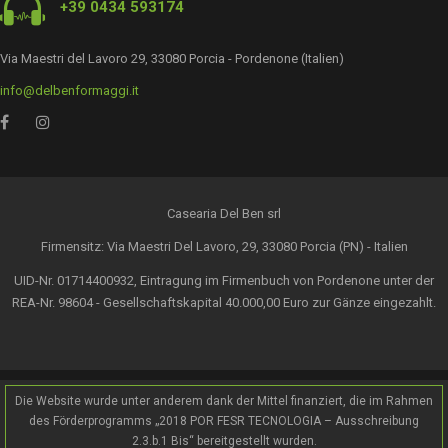
+39 0434 593174
Via Maestri del Lavoro 29, 33080 Porcia - Pordenone (Italien)
info@delbenformaggi.it
Casearia Del Ben srl
Firmensitz: Via Maestri Del Lavoro, 29, 33080 Porcia (PN) - Italien
UID-Nr. 01714400932, Eintragung im Firmenbuch von Pordenone unter der
REA-Nr. 98604 - Gesellschaftskapital 40.000,00 Euro zur Gänze eingezahlt.
Die Website wurde unter anderem dank der Mittel finanziert, die im Rahmen
des Förderprogramms „2018 POR FESR TECNOLOGIA – Ausschreibung
2.3.b.1 Bis“ bereitgestellt wurden.