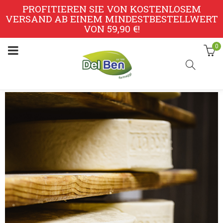
PROFITIEREN SIE VON KOSTENLOSEM
VERSAND AB EINEM MINDESTBESTELLWERT
VON 59,90 €!
0