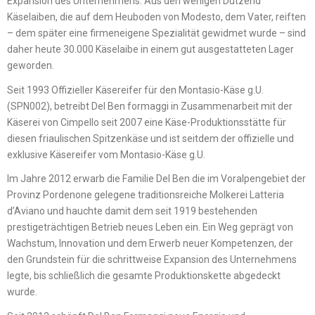
Expansion des Unternehmens. Aus den wenigen Dutzend
Käselaiben, die auf dem Heuboden von Modesto, dem Vater, reiften
– dem später eine firmeneigene Spezialität gewidmet wurde – sind
daher heute 30.000 Käselaibe in einem gut ausgestatteten Lager
geworden.
Seit 1993 Offizieller Käsereifer für den Montasio-Käse g.U.
(SPN002), betreibt Del Ben formaggi in Zusammenarbeit mit der
Käserei von Cimpello seit 2007 eine Käse-Produktionsstätte für
diesen friaulischen Spitzenkäse und ist seitdem der offizielle und
exklusive Käsereifer vom Montasio-Käse g.U.
Im Jahre 2012 erwarb die Familie Del Ben die im Voralpengebiet der
Provinz Pordenone gelegene traditionsreiche Molkerei Latteria
d’Aviano und hauchte damit dem seit 1919 bestehenden
prestigeträchtigen Betrieb neues Leben ein. Ein Weg geprägt von
Wachstum, Innovation und dem Erwerb neuer Kompetenzen, der
den Grundstein für die schrittweise Expansion des Unternehmens
legte, bis schließlich die gesamte Produktionskette abgedeckt
wurde.