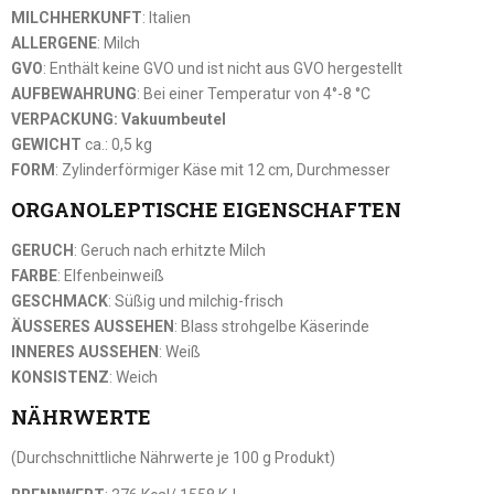
MILCHHERKUNFT
: Italien
ALLERGENE
: Milch
GVO
: Enthält keine GVO und ist nicht aus GVO hergestellt
AUFBEWAHRUNG
: Bei einer Temperatur von 4°-8 °C
VERPACKUNG: Vakuumbeutel
GEWICHT
ca.: 0,5 kg
FORM
: Zylinderförmiger Käse mit 12 cm, Durchmesser
ORGANOLEPTISCHE EIGENSCHAFTEN
GERUCH
: Geruch nach erhitzte Milch
FARBE
: Elfenbeinweiß
GESCHMACK
: Süßig und milchig-frisch
ÄUSSERES AUSSEHEN
: Blass strohgelbe Käserinde
INNERES AUSSEHEN
: Weiß
KONSISTENZ
: Weich
NÄHRWERTE
(Durchschnittliche Nährwerte je 100 g Produkt)