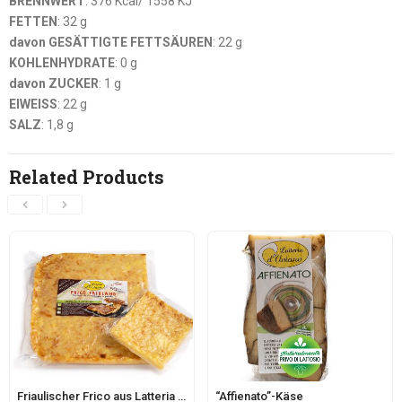
BRENNWERT
: 376 Kcal/ 1558 KJ
FETTEN
: 32 g
davon GESÄTTIGTE FETTSÄUREN
: 22 g
KOHLENHYDRATE
: 0 g
davon ZUCKER
: 1 g
EIWEISS
: 22 g
SALZ
: 1,8 g
Related Products
Friaulischer Frico aus Latteria d’Aviano, im Familienformat
“Affienato”-Käse