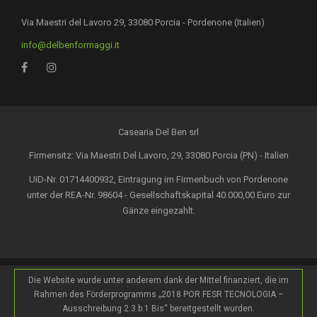
Via Maestri del Lavoro 29, 33080 Porcia - Pordenone (Italien)
info@delbenformaggi.it
Casearia Del Ben srl
Firmensitz: Via Maestri Del Lavoro, 29, 33080 Porcia (PN) - Italien
UID-Nr. 01714400932, Eintragung im Firmenbuch von Pordenone
unter der REA-Nr. 98604 - Gesellschaftskapital 40.000,00 Euro zur
Gänze eingezahlt.
Die Website wurde unter anderem dank der Mittel finanziert, die im
Rahmen des Förderprogramms „2018 POR FESR TECNOLOGIA –
Ausschreibung 2.3.b.1 Bis“ bereitgestellt wurden.