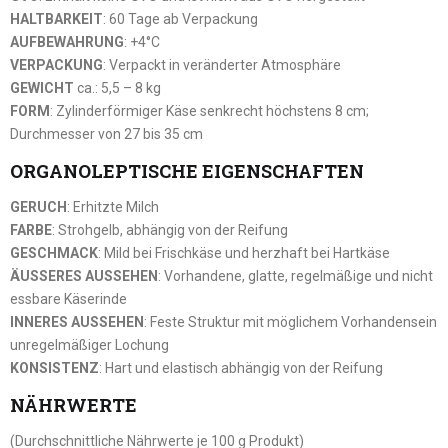
HALTBARKEIT
: 60 Tage ab Verpackung
AUFBEWAHRUNG
: +4°C
VERPACKUNG
: Verpackt in veränderter Atmosphäre
GEWICHT
ca.: 5,5 – 8 kg
FORM
: Zylinderförmiger Käse senkrecht höchstens 8 cm;
Durchmesser von 27 bis 35 cm
ORGANOLEPTISCHE EIGENSCHAFTEN
GERUCH
: Erhitzte Milch
FARBE
: Strohgelb, abhängig von der Reifung
GESCHMACK
: Mild bei Frischkäse und herzhaft bei Hartkäse
ÄUSSERES AUSSEHEN
: Vorhandene, glatte, regelmäßige und nicht
essbare Käserinde
INNERES AUSSEHEN
: Feste Struktur mit möglichem Vorhandensein
unregelmäßiger Lochung
KONSISTENZ
: Hart und elastisch abhängig von der Reifung
NÄHRWERTE
(Durchschnittliche Nährwerte je 100 g Produkt)