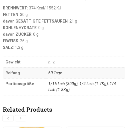
BRENNWERT
: 374 Kcal/ 1552 KJ
FETTEN
: 30 g
davon GESÄTTIGTE FETTSÄUREN
: 21 g
KOHLENHYDRATE
: 0 g
davon ZUCKER
: 0 g
EIWEISS
: 26 g
SALZ
: 1,3 g
Gewicht
n. v.
Reifung
60 Tage
Portionsgröße
1/16 Laib (300g)
,
1/4 Laib (1.7Kg)
,
1/4
Laib (1.8Kg)
Related Products