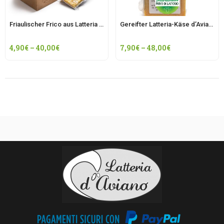
Friaulischer Frico aus Latteria d’Aviano
Gereifter Latteria-Käse d’Aviano
4,90
€
–
40,00
€
7,90
€
–
48,00
€