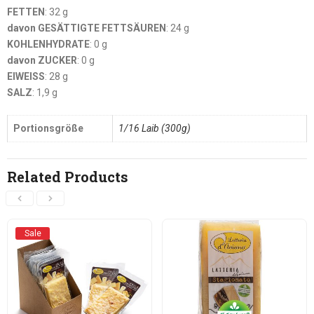
FETTEN
: 32 g
davon GESÄTTIGTE FETTSÄUREN
: 24 g
KOHLENHYDRATE
: 0 g
davon ZUCKER
: 0 g
EIWEISS
: 28 g
SALZ
: 1,9 g
Portionsgröße
1/16 Laib (300g)
Related Products
Sale