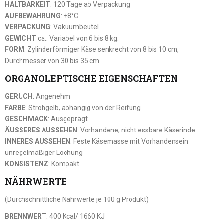
HALTBARKEIT
: 120 Tage ab Verpackung
AUFBEWAHRUNG
: +8°C
VERPACKUNG
: Vakuumbeutel
GEWICHT
ca.: Variabel von 6 bis 8 kg.
FORM
: Zylinderförmiger Käse senkrecht von 8 bis 10 cm,
Durchmesser von 30 bis 35 cm
ORGANOLEPTISCHE EIGENSCHAFTEN
GERUCH
: Angenehm
FARBE
: Strohgelb, abhängig von der Reifung
GESCHMACK
: Ausgeprägt
ÄUSSERES AUSSEHEN
: Vorhandene, nicht essbare Käserinde
INNERES AUSSEHEN
: Feste Käsemasse mit Vorhandensein
unregelmäßiger Lochung
KONSISTENZ
: Kompakt
NÄHRWERTE
(Durchschnittliche Nährwerte je 100 g Produkt)
BRENNWERT
: 400 Kcal/ 1660 KJ