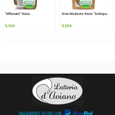
“Affienato”-Käse
Gran Modesto-Käse “Sottopaglia“
9,00
€
9,00
€