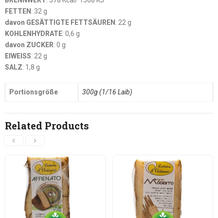
BRENNWERT
: 378 Kcal/ 1568 KJ
FETTEN
: 32 g
davon GESÄTTIGTE FETTSÄUREN
: 22 g
KOHLENHYDRATE
: 0,6 g
davon ZUCKER
: 0 g
EIWEISS
: 22 g
SALZ
: 1,8 g
Portionsgröße
300g (1/16 Laib)
Related Products