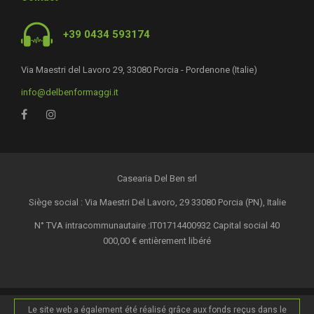
+39 0434 593174
Via Maestri del Lavoro 29, 33080 Porcia - Pordenone (Italie)
info@delbenformaggi.it
Casearia Del Ben srl
Siège social : Via Maestri Del Lavoro, 29 33080 Porcia (PN), Italie
N° TVA intracommunautaire :IT01714400932 Capital social 40
000,00 € entièrement libéré
Le site web a également été réalisé grâce aux fonds reçus dans le