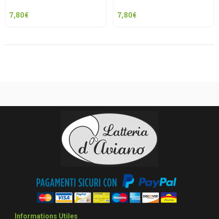
7,80
€
7,80
€
Informations Utiles