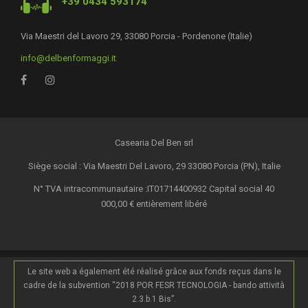
+39 0434 593174
Via Maestri del Lavoro 29, 33080 Porcia - Pordenone (Italie)
info@delbenformaggi.it
Casearia Del Ben srl
Siège social : Via Maestri Del Lavoro, 29 33080 Porcia (PN), Italie
N° TVA intracommunautaire :IT01714400932 Capital social 40
000,00 € entièrement libéré
Le site web a également été réalisé grâce aux fonds reçus dans le
cadre de la subvention “2018 POR FESR TECNOLOGIA - bando attività
2.3.b.1 Bis”.