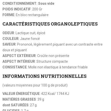
CONDITIONNEMENT: Sous vide
POIDS INDICATIF
: 200 Gr
FORME
: En bloc rectangulaire
CARACTÉRISTIQUES ORGANOLEPTIQUES
ODEUR
: Lactique cuit, épicé
COULEUR
: Jaune foncé
SAVEUR
: Prononcé, légèrement piquant avec un contraste entre
doux et piquant
ASPECT EXTÉRIEUR
: Croûte non présente
ASPECT INTÉRIEUR
: Structure compacte
CONSISTANCE
: Molle non élastique à tendance friable
INFORMATIONS NUTRITIONNELLES
(valeurs moyennes pour 100 g de produit)
VALEUR ÉNERGÉTIQUE
: 422 Kcal/ 1744 KJ
MATIÈRES GRASSES
: 39 g
dont SATURÉES
: 27 g
GLUCIDES
: 1,7 g