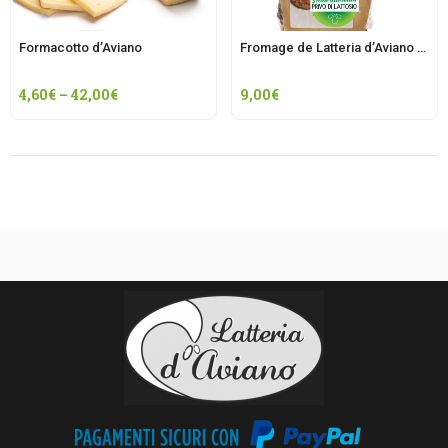
Formacotto d’Aviano
Fromage de Latteria d’Aviano affiné en “baies blanches”.
4,60
€
–
42,00
€
9,00
€