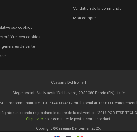
Validation de la commande
Mon compte
relative aux cookies
es préférences cookies
 générales de vente
nce
Casearia Del Ben srl
Siège social : Via Maestri Del Lavoro, 29 33080 Porcia (PN), Italie
A intracommunautaire :IT01714400932 Capital social 40 000,00 € entièrement 
isé grâce aux fonds reçus dans le cadre de la subvention “2018 POR FESR TECNOLOG
Cliquez ici
pour consulter le poster correspondant.
Copyright ©Casearia Del Ben srl 2026.