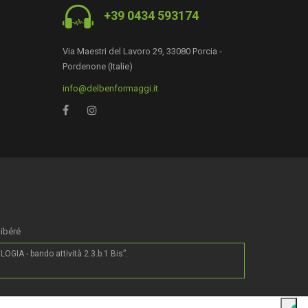
+39 0434 593174
Via Maestri del Lavoro 29, 33080 Porcia -
Pordenone (Italie)
info@delbenformaggi.it
0
libéré
IA - bando attività 2.3.b.1 Bis”.