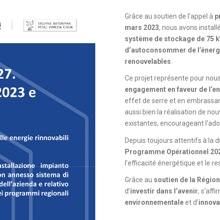
Grâce au soutien de l’appel à
p
mars 2023
, nous avons instal
système de stockage de 75 
d’autoconsommer de l’énergi
renouvelables
.
Ce projet représente pour nou
engagement en faveur de l’e
effet de serre et en embrassant
aussi bien la réalisation de no
existantes, encourageant l’ado
Depuis toujours attentifs à la d
Programme Opérationnel 2021
l’efficacité énergétique et le r
Grâce au
soutien de la Région
d’
investir dans l’avenir
, s’af
environnementale
et d’
innova