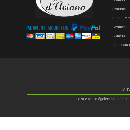
Livraisons
Politique 
Gestion d
Conditions
Transpare
N° TV
Le site web a également été réal