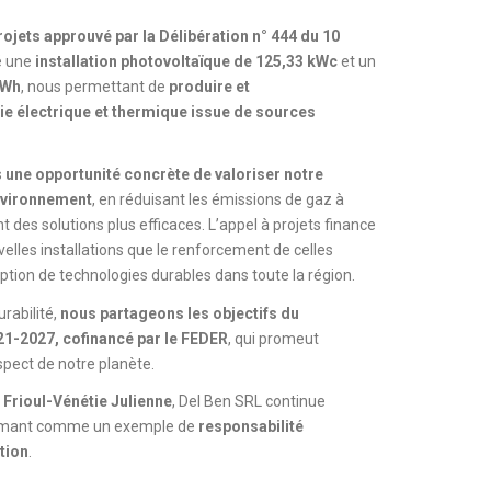
rojets approuvé par la Délibération n° 444 du 10
lé une
installation photovoltaïque de 125,33 kWc
et un
kWh
, nous permettant de
produire et
e électrique et thermique issue de sources
s
une opportunité concrète de valoriser notre
nvironnement
, en réduisant les émissions de gaz à
 des solutions plus efficaces. L’appel à projets finance
uvelles installations que le renforcement de celles
ption de technologies durables dans toute la région.
urabilité,
nous partageons les objectifs du
-2027, cofinancé par le FEDER
, qui promeut
espect de notre planète.
 Frioul-Vénétie Julienne
, Del Ben SRL continue
firmant comme un exemple de
responsabilité
tion
.