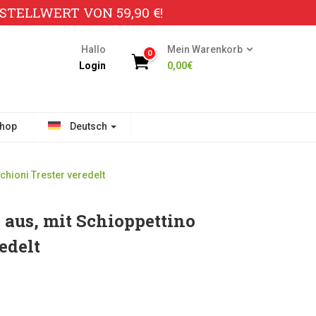
TELLWERT VON 59,90 €!
Hallo
Mein Warenkorb
0
Login
0,00
€
hop
Deutsch
chioni Trester veredelt
 aus, mit Schioppettino
edelt