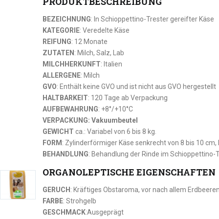
PRODUKTBESCHREIBUNG
BEZEICHNUNG
: In Schioppettino-Trester gereifter Käse
KATEGORIE
: Veredelte Käse
REIFUNG
: 12 Monate
ZUTATEN
: Milch, Salz, Lab
MILCHHERKUNFT
: Italien
ALLERGENE
: Milch
GVO
: Enthält keine GVO und ist nicht aus GVO hergestellt
HALTBARKEIT
: 120 Tage ab Verpackung
AUFBEWAHRUNG
: +8°/+10°C
VERPACKUNG: Vakuumbeutel
GEWICHT
ca.: Variabel von 6 bis 8 kg.
FORM
: Zylinderförmiger Käse senkrecht von 8 bis 10 cm
BEHANDLUNG
: Behandlung der Rinde im Schioppettino-T
ORGANOLEPTISCHE EIGENSCHAFTEN
GERUCH
: Kräftiges Obstaroma, vor nach allem Erdbeere
FARBE
: Strohgelb
GESCHMACK
:Ausgeprägt