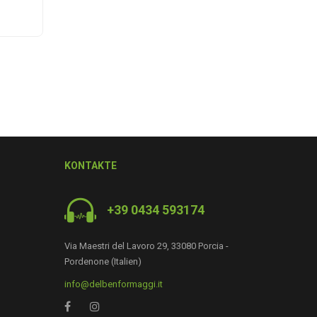
KONTAKTE
+39 0434 593174
Via Maestri del Lavoro 29, 33080 Porcia -
0
Pordenone (Italien)
info@delbenformaggi.it