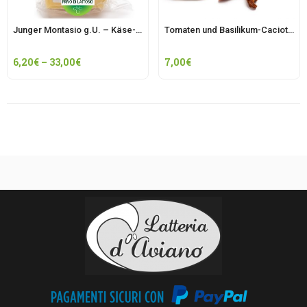
Junger Montasio g.U. – Käse-Produktionsstätte PN208
Tomaten und Basilikum-Caciotta d’Aviano
6,20
€
–
33,00
€
7,00
€