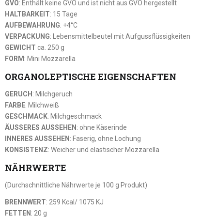
GVO
: Enthält keine GVO und ist nicht aus GVO hergestellt
HALTBARKEIT
: 15 Tage
AUFBEWAHRUNG
: +4°C
VERPACKUNG
: Lebensmittelbeutel mit Aufgussflüssigkeiten
GEWICHT
ca. 250 g
FORM
: Mini Mozzarella
ORGANOLEPTISCHE EIGENSCHAFTEN
GERUCH
: Milchgeruch
FARBE
: Milchweiß
GESCHMACK
: Milchgeschmack
ÄUSSERES AUSSEHEN
: ohne Käserinde
INNERES AUSSEHEN
: Faserig, ohne Lochung
KONSISTENZ
: Weicher und elastischer Mozzarella
NÄHRWERTE
(Durchschnittliche Nährwerte je 100 g Produkt)
BRENNWERT
: 259 Kcal/ 1075 KJ
FETTEN
: 20 g