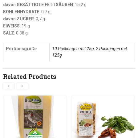
davon GESÄTTIGTE FETTSÄUREN
: 15,2 g
KOHLENHYDRATE
: 0,7 g
davon ZUCKER
: 0,7 g
EIWEISS
: 19 g
SALZ
: 0.38 g
Portionsgröße
10 Packungen mit 25g
,
2 Packungen mit
125g
Related Products