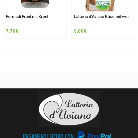
Formadi Frant mit Krent
Latteria d’Aviano Käse mit weißem Trester veredelt
7,70
€
9,00
€