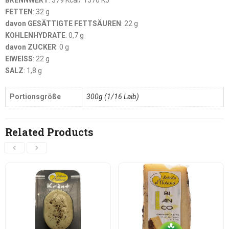
BRENNWERT
: 379 Kcal/ 1570 KJ
FETTEN
: 32 g
davon GESÄTTIGTE FETTSÄUREN
: 22 g
KOHLENHYDRATE
: 0,7 g
davon ZUCKER
: 0 g
EIWEISS
: 22 g
SALZ
: 1,8 g
Portionsgröße
300g (1/16 Laib)
Related Products