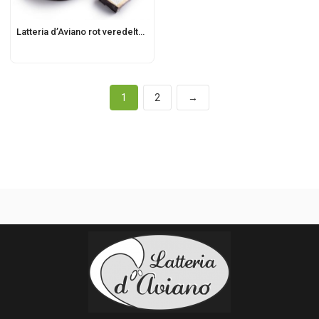
Latteria d’Aviano rot veredelter Käse
1
2
→