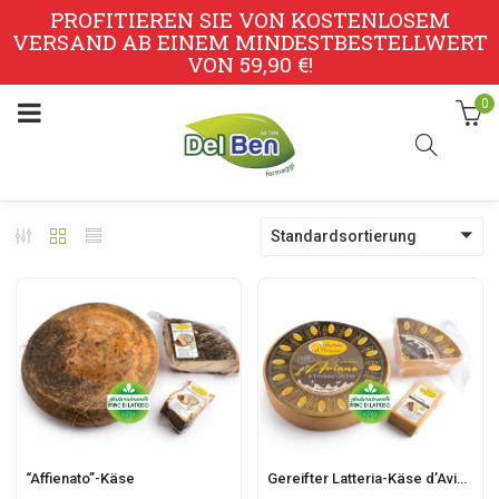
PROFITIEREN SIE VON KOSTENLOSEM
VERSAND AB EINEM MINDESTBESTELLWERT
VON 59,90 €!
0
Standardsortierung
“Affienato”-Käse
Gereifter Latteria-Käse d’Aviano