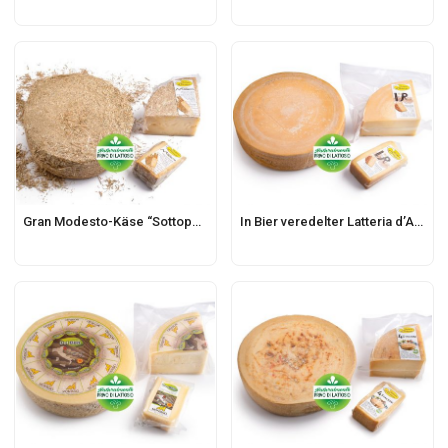
Gran Modesto-Käse “Sottopaglia“
In Bier veredelter Latteria d’Aviano Käse