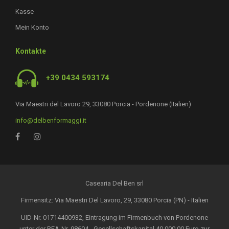
Kasse
Mein Konto
Kontakte
+39 0434 593174
Via Maestri del Lavoro 29, 33080 Porcia - Pordenone (Italien)
info@delbenformaggi.it
Casearia Del Ben srl
Firmensitz: Via Maestri Del Lavoro, 29, 33080 Porcia (PN) - Italien
UID-Nr. 01714400932, Eintragung im Firmenbuch von Pordenone
unter der REA-Nr. 98604 - Gesellschaftskapital 40.000,00 Euro zur