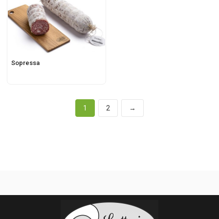
Sopressa
1
2
→