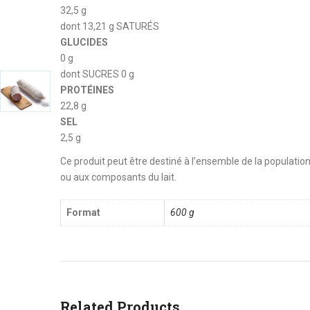
32,5 g
dont 13,21 g SATURÉS
GLUCIDES
0 g
dont SUCRES 0 g
PROTÉINES
22,8 g
SEL
2,5 g
Ce produit peut être destiné à l’ensemble de la populatio
ou aux composants du lait.
Format
600 g
Related Products