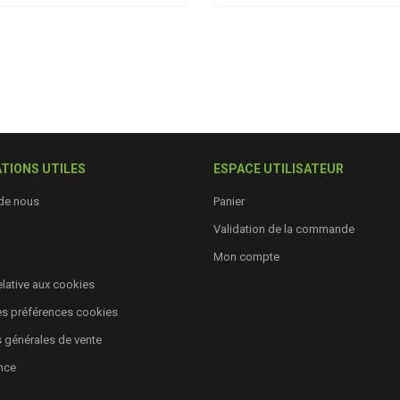
TIONS UTILES
ESPACE UTILISATEUR
de nous
Panier
Validation de la commande
Mon compte
relative aux cookies
es préférences cookies
 générales de vente
nce