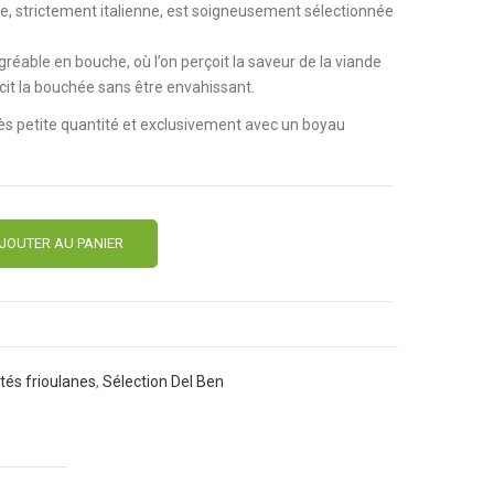
oble, strictement italienne, est soigneusement sélectionnée
gréable en bouche, où l’on perçoit la saveur de la viande
cit la bouchée sans être envahissant.
très petite quantité et exclusivement avec un boyau
JOUTER AU PANIER
ités frioulanes
,
Sélection Del Ben