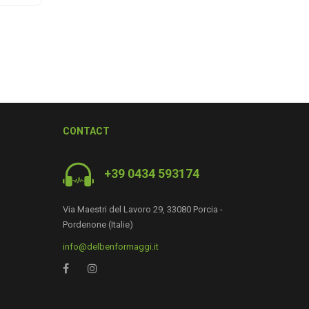
CONTACT
+39 0434 593174
Via Maestri del Lavoro 29, 33080 Porcia -
Pordenone (Italie)
0
info@delbenformaggi.it