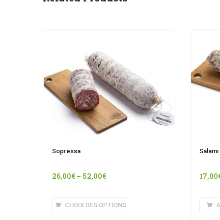
Sopressa
Salami 
26,00
€
–
52,00
€
17,00
Ce
CHOIX DES OPTIONS
A
produit