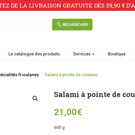
TEZ DE LA LIVRAISON GRATUITE DÈS 59,90 € D’A
RECHERCHER
Le catalogue des produits
Services
Boutique
écialités frioulanes
Salami à pointe de couteau
Salami à pointe de co
21,00
€
600 g