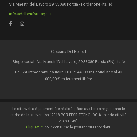
Via Maestri del Lavoro 29, 33080 Porcia - Pordenone (Italie)
info@delbenformaggi.it
Casearia Del Ben srl
Siège social : Via Maestri Del Lavoro, 29 33080 Porcia (PN), Italie
N° TVA intracommunautaire :IT01714400932 Capital social 40
000,00 € entièrement libéré
Le site web a également été réalisé grâce aux fonds reçus dans le
cadre de la subvention “2018 POR FESR TECNOLOGIA - bando attività
2.3.b.1 Bis”.
Cliquez ici
pour consulter le poster correspondant.