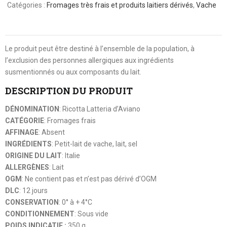
Catégories :
Fromages très frais et produits laitiers dérivés
,
Vache
Le produit peut être destiné à l’ensemble de la population, à
l’exclusion des personnes allergiques aux ingrédients
susmentionnés ou aux composants du lait.
DESCRIPTION DU PRODUIT
DÉNOMINATION
: Ricotta Latteria d’Aviano
CATÉGORIE
: Fromages frais
AFFINAGE
: Absent
INGRÉDIENTS
: Petit-lait de vache, lait, sel
ORIGINE DU LAIT
: Italie
ALLERGÈNES
: Lait
OGM
: Ne contient pas et n’est pas dérivé d’OGM
DLC
: 12 jours
CONSERVATION
: 0° à + 4°C
CONDITIONNEMENT
: Sous vide
POIDS INDICATIF :
350 g