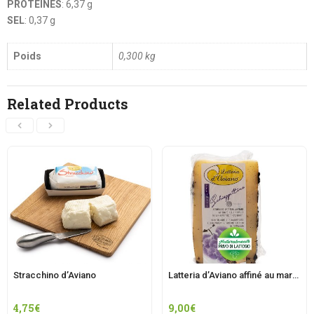
PROTÉINES
: 6,37 g
SEL
: 0,37 g
Poids
0,300 kg
Related Products
Stracchino d’Aviano
Latteria d’Aviano affiné au marcs de Schioppettino Moschioni
4,75
€
9,00
€