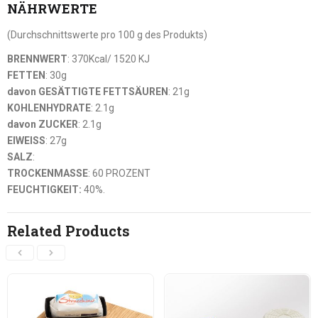
NÄHRWERTE
(Durchschnittswerte pro 100 g des Produkts)
BRENNWERT
: 370Kcal/ 1520 KJ
FETTEN
: 30g
davon GESÄTTIGTE FETTSÄUREN
: 21g
KOHLENHYDRATE
: 2.1g
davon ZUCKER
: 2.1g
EIWEISS
: 27g
SALZ
:
TROCKENMASSE
: 60 PROZENT
FEUCHTIGKEIT:
40%.
Related Products