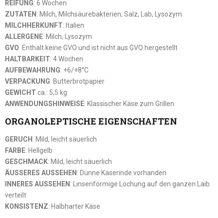
REIFUNG
: 6 Wochen
ZUTATEN
: Milch, Milchsäurebakterien, Salz, Lab, Lysozym
MILCHHERKUNFT
: Italien
ALLERGENE
: Milch, Lysozym
GVO
: Enthält keine GVO und ist nicht aus GVO hergestellt
HALTBARKEIT
: 4 Wochen
AUFBEWAHRUNG
: +6/+8°C
VERPACKUNG
: Butterbrotpapier
GEWICHT
ca.: 5,5 kg
ANWENDUNGSHINWEISE
: Klassischer Käse zum Grillen
ORGANOLEPTISCHE EIGENSCHAFTEN
GERUCH
: Mild, leicht säuerlich
FARBE
: Hellgelb
GESCHMACK
: Mild, leicht säuerlich
ÄUSSERES AUSSEHEN
: Dünne Käserinde vorhanden
INNERES AUSSEHEN
: Linsenförmige Lochung auf den ganzen Laib
verteilt
KONSISTENZ
: Halbharter Käse