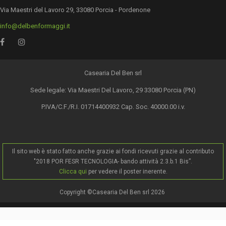
Via Maestri del Lavoro 29, 33080 Porcia - Pordenone
info@delbenformaggi.it
Casearia Del Ben srl
Sede legale: Via Maestri Del Lavoro, 29 33080 Porcia (PN)
P.IVA/C.F./R.I. 01714400932 Cap. Soc. 40000.00 i.v.
Il sito web è stato fatto anche grazie ai fondi ricevuti grazie al contributo
"2018 POR FESR TECNOLOGIA- bando attività 2.3.b.1 Bis”.
Clicca qui
per vedere il poster inerente.
Copyright ©Casearia Del Ben srl 2026
.