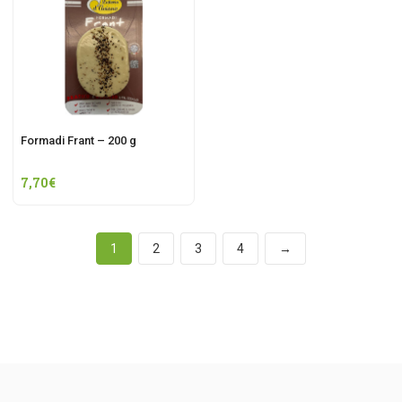
Formadi Frant – 200 g
7,70
€
1
2
3
4
→