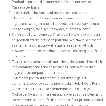
Prodotti acquistati direttamente dal Merchant presso
Casearia Del Ben srl
Le caratteristiche essenziali dei prodotti presenti su
“delbenformaggi.it” sono: denominazione del prodotto,
ingredienti, allergeni, shelf life, condizioni di conservazione,
paese d’origine, tabella nutrizionale, quantità al netto.
Si richiama l’attenzione del Cliente sul fatto che le immagini
dei prodotti offerti in vendita potrebbero tuttavia non essere
esattamente corrispondenti a quelli reali per effetto del
browser Internet, del monitor utilizzato e dall’artigianalità del
prodotto.
Tutti i prodotti sono muniti confezionati in appositi imballi e le
loro caratteristiche sono descritte nell’idonea etichetta di
legge che accompagna tutti i prodotti.
Il Merchant presta sui prodotti la garanzia legale di
conformità secondo quanto previsto dal Titolo III della Parte
IV del Decreto Legislativo 6 settembre 2005 n. 206 (c.d.
Codice del Consumo). Tale garanzia prevede che il Merchant
sia responsabile per i difetti di conformità sui prodotti venduti
che si manifestino entro 2 (due) anni (non ricordo la