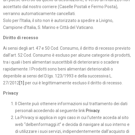
accettato dal nostro corriere (Caselle Postali e Fermo Posta),
verranno automaticamente cancellati.
Solo per l’Italia, il sito non è autorizzato a spedire a Livigno,
Campione d’Italia, S. Marino e Città del Vaticano.
Diritto di recesso
Ai sensi degli art. 47 e 50 Cod. Consumo, il diritto di recesso previsto
dall’art. 52 Cod. Consumo è escluso per alcune categorie di prodotti,
tra i quali i beni alimentari suscettibili di deteriorarsi o scadere
rapidamente. I Prodotti sono beni alimentari deteriorabili o
deperibile ai sensi del D.lgs. 123/1993 e della successiva L.
27/2012
[1]
per cui è legittimamente escluso il diritto di recesso.
Privacy
Il Cliente può ottenere informazioni sul trattamento dei dati
personali accedendo al seguente link
Privacy.
La Privacy si applica in ogni caso in cui l’utente acceda al sito
web “delbenformaggi.it” e decida di navigare al suo interno e
di utilizzare i suoi servizi, indipendentemente dall’acquisto di