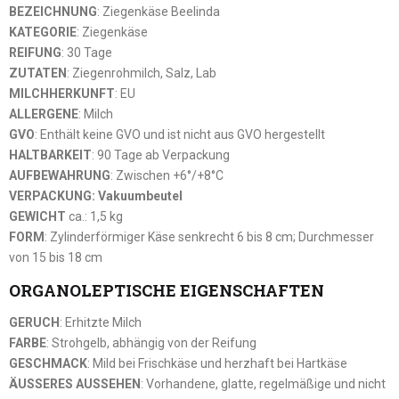
BEZEICHNUNG
: Ziegenkäse Beelinda
KATEGORIE
: Ziegenkäse
REIFUNG
: 30 Tage
ZUTATEN
: Ziegenrohmilch, Salz, Lab
MILCHHERKUNFT
: EU
ALLERGENE
: Milch
GVO
: Enthält keine GVO und ist nicht aus GVO hergestellt
HALTBARKEIT
: 90 Tage ab Verpackung
AUFBEWAHRUNG
: Zwischen +6°/+8°C
VERPACKUNG: Vakuumbeutel
GEWICHT
ca.: 1,5 kg
FORM
: Zylinderförmiger Käse senkrecht 6 bis 8 cm; Durchmesser
von 15 bis 18 cm
ORGANOLEPTISCHE EIGENSCHAFTEN
GERUCH
: Erhitzte Milch
FARBE
: Strohgelb, abhängig von der Reifung
GESCHMACK
: Mild bei Frischkäse und herzhaft bei Hartkäse
ÄUSSERES AUSSEHEN
: Vorhandene, glatte, regelmäßige und nicht