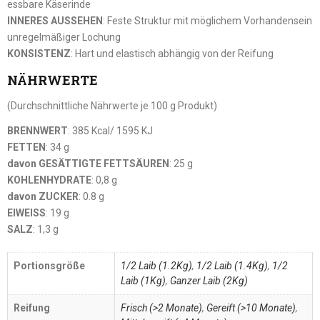
essbare Käserinde
INNERES AUSSEHEN
: Feste Struktur mit möglichem Vorhandensein
unregelmäßiger Lochung
KONSISTENZ
: Hart und elastisch abhängig von der Reifung
NÄHRWERTE
(Durchschnittliche Nährwerte je 100 g Produkt)
BRENNWERT
: 385 Kcal/ 1595 KJ
FETTEN
: 34 g
davon GESÄTTIGTE FETTSÄUREN
: 25 g
KOHLENHYDRATE
: 0,8 g
davon ZUCKER
: 0.8 g
EIWEISS
: 19 g
SALZ
: 1,3 g
Portionsgröße
1/2 Laib (1.2Kg)
,
1/2 Laib (1.4Kg)
,
1/2
Laib (1Kg)
,
Ganzer Laib (2Kg)
Reifung
Frisch (>2 Monate)
,
Gereift (>10 Monate)
,