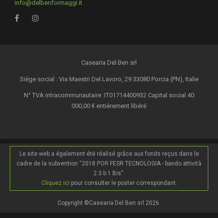
info@delbenformaggi.it
Casearia Del Ben srl
Siège social : Via Maestri Del Lavoro, 29 33080 Porcia (PN), Italie
N° TVA intracommunautaire :IT01714400932 Capital social 40
000,00 € entièrement libéré
Le site web a également été réalisé grâce aux fonds reçus dans le
cadre de la subvention “2018 POR FESR TECNOLOGIA - bando attività
2.3.b.1 Bis”.
Cliquez ici
pour consulter le poster correspondant.
Copyright ©Casearia Del Ben srl 2026.