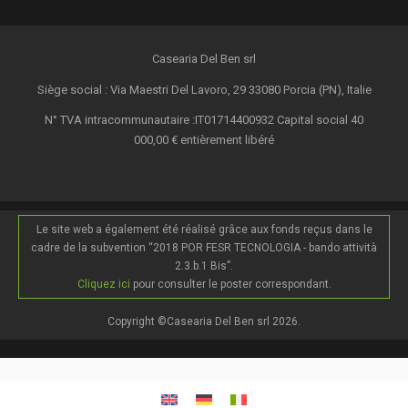
Casearia Del Ben srl
Siège social : Via Maestri Del Lavoro, 29 33080 Porcia (PN), Italie
N° TVA intracommunautaire :IT01714400932 Capital social 40
000,00 € entièrement libéré
Le site web a également été réalisé grâce aux fonds reçus dans le
cadre de la subvention “2018 POR FESR TECNOLOGIA - bando attività
2.3.b.1 Bis”.
Cliquez ici
pour consulter le poster correspondant.
Copyright ©Casearia Del Ben srl 2026.