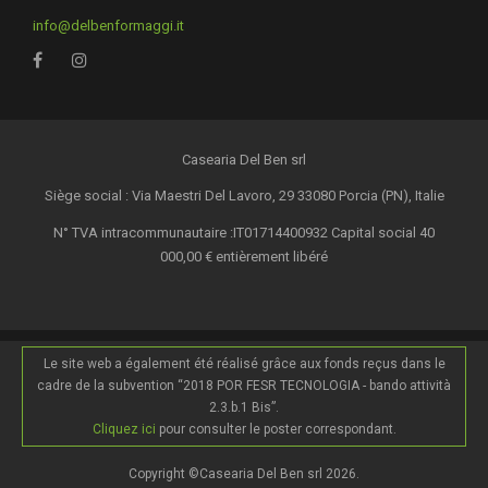
info@delbenformaggi.it
Casearia Del Ben srl
Siège social : Via Maestri Del Lavoro, 29 33080 Porcia (PN), Italie
N° TVA intracommunautaire :IT01714400932 Capital social 40
000,00 € entièrement libéré
Le site web a également été réalisé grâce aux fonds reçus dans le
cadre de la subvention “2018 POR FESR TECNOLOGIA - bando attività
2.3.b.1 Bis”.
Cliquez ici
pour consulter le poster correspondant.
Copyright ©Casearia Del Ben srl 2026.