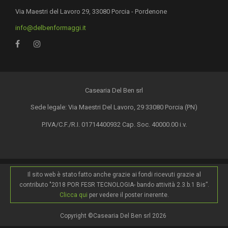
Via Maestri del Lavoro 29, 33080 Porcia - Pordenone
info@delbenformaggi.it
Casearia Del Ben srl
Sede legale: Via Maestri Del Lavoro, 29 33080 Porcia (PN)
P.IVA/C.F./R.I. 01714400932 Cap. Soc. 40000.00 i.v.
Il sito web è stato fatto anche grazie ai fondi ricevuti grazie al
contributo "2018 POR FESR TECNOLOGIA- bando attività 2.3.b.1 Bis”.
Clicca qui
per vedere il poster inerente.
Copyright ©Casearia Del Ben srl 2026
.