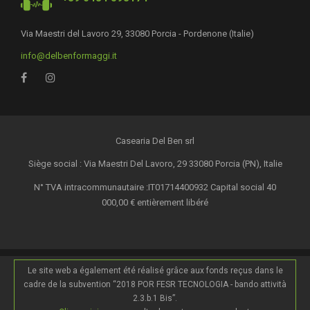
Via Maestri del Lavoro 29, 33080 Porcia - Pordenone (Italie)
info@delbenformaggi.it
Casearia Del Ben srl
Siège social : Via Maestri Del Lavoro, 29 33080 Porcia (PN), Italie
N° TVA intracommunautaire :IT01714400932 Capital social 40
000,00 € entièrement libéré
Le site web a également été réalisé grâce aux fonds reçus dans le
cadre de la subvention “2018 POR FESR TECNOLOGIA - bando attività
2.3.b.1 Bis”.