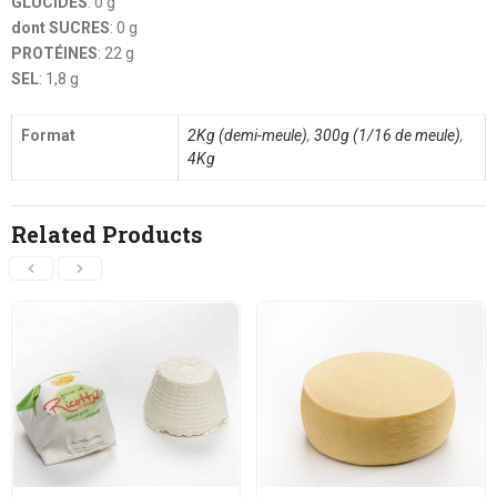
GLUCIDES
: 0 g
dont SUCRES
: 0 g
PROTÉINES
: 22 g
SEL
: 1,8 g
Format
2Kg (demi-meule)
,
300g (1/16 de meule)
,
4Kg
Related Products