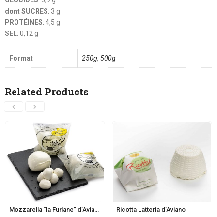
dont SUCRES
: 3 g
PROTÉINES
: 4,5 g
SEL
: 0,12 g
Format
250g
,
500g
Related Products
Mozzarella “la Furlane” d’Aviano au lait de bufflonne
Ricotta Latteria d’Aviano