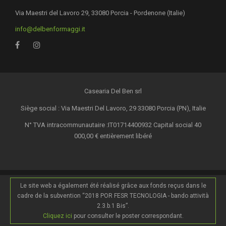
Via Maestri del Lavoro 29, 33080 Porcia - Pordenone (Italie)
info@delbenformaggi.it
Casearia Del Ben srl
Siège social : Via Maestri Del Lavoro, 29 33080 Porcia (PN), Italie
N° TVA intracommunautaire :IT01714400932 Capital social 40
000,00 € entièrement libéré
Le site web a également été réalisé grâce aux fonds reçus dans le
cadre de la subvention “2018 POR FESR TECNOLOGIA - bando attività
2.3.b.1 Bis”.
Cliquez ici
pour consulter le poster correspondant.