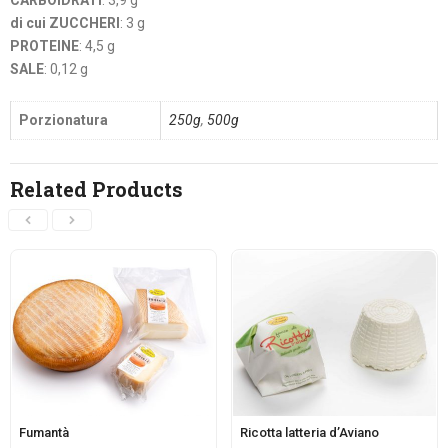
di cui ZUCCHERI
: 3 g
PROTEINE
: 4,5 g
SALE
: 0,12 g
Porzionatura
250g
,
500g
Related Products
Fumantà
Ricotta latteria d’Aviano