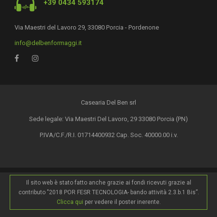
+39 0434 593174
Via Maestri del Lavoro 29, 33080 Porcia - Pordenone
info@delbenformaggi.it
Casearia Del Ben srl
Sede legale: Via Maestri Del Lavoro, 29 33080 Porcia (PN)
P.IVA/C.F./R.I. 01714400932 Cap. Soc. 40000.00 i.v.
Il sito web è stato fatto anche grazie ai fondi ricevuti grazie al
contributo "2018 POR FESR TECNOLOGIA- bando attività 2.3.b.1 Bis”.
Clicca qui
per vedere il poster inerente.