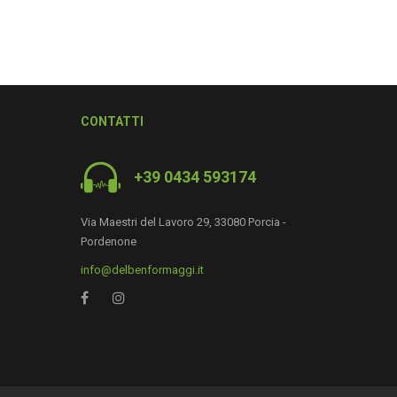
CONTATTI
+39 0434 593174
Via Maestri del Lavoro 29, 33080 Porcia -
Pordenone
info@delbenformaggi.it
0