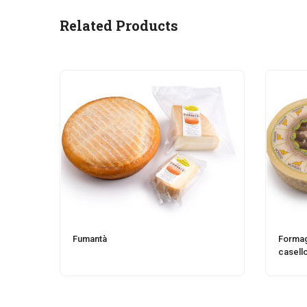
Related Products
Fumantà
Formag
casell