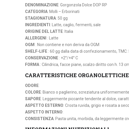
DENOMINAZIONE
: Gorgonzola Dolce DOP RP
CATEGORIA
: Molli – Erborinati
STAGIONATURA
: 50 gg
INGREDIENTI
: Latte, caglio, fermenti, sale
ORIGINE DEL LATTE
: Italia
ALLERGENI
: Latte
OGM
: Non contiene e non deriva da OGM
SHELF-LIFE
: 60 gg dalla data di confezionamento, TMC:
CONSERVAZIONE
: +2°/+4° C
FORMA
: Cilindrica, facce piane, scalzo diritto con h. 13 
CARATTERISTICHE ORGANOLETTICHE
ODORE
:
COLORE
: Bianco o paglierino, screziatura uniformemente
SAPORE
: Leggermente piccante tendente al dolce, caratt
ASPETTO ESTERNO
: Crosta ruvida, grigio e rosata a sec
ASPETTO INTERNO
:
CONSISTENZA
: Pasta unita, morbida, da leggermente 