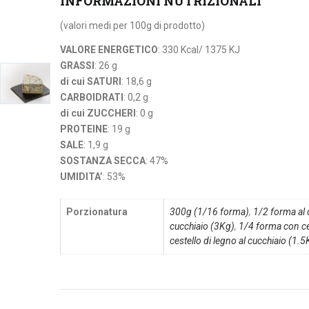
INFORMAZIONI NUTRIZIONALI
(valori medi per 100g di prodotto)
VALORE ENERGETICO
: 330 Kcal/ 1375 KJ
GRASSI
: 26 g
di cui SATURI
: 18,6 g
CARBOIDRATI
: 0,2 g
di cui ZUCCHERI
: 0 g
PROTEINE
: 19 g
SALE
: 1,9 g
SOSTANZA SECCA
: 47%
UMIDITA’
: 53%
Porzionatura
300g (1/16 forma)
,
1/2 forma al 
cucchiaio (3Kg)
,
1/4 forma con ces
cestello di legno al cucchiaio (1.5