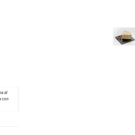
a al
a con