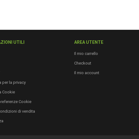
ZIONI UTILI
AREA UTENTE
Il mio carrello
Checkout
i
Il mio account
 per la privacy
a Cookie
preferenze Cookie
condizioni di vendita
za