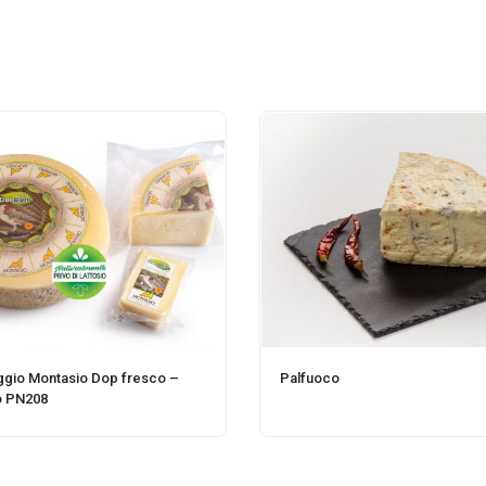
gio Montasio Dop fresco –
Palfuoco
o PN208